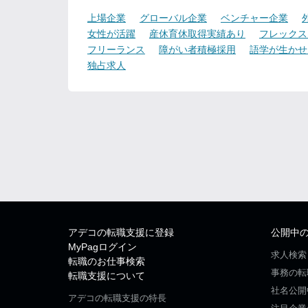
上場企業
グローバル企業
ベンチャー企業
女性が活躍
産休育休取得実績あり
フレックス
フリーランス
障がい者積極採用
語学が生かせ
独占求人
アデコの転職支援に登録
公開中
MyPagログイン
求人検索
転職のお仕事検索
事務の転
転職支援について
社名公開
アデコの転職支援の特長