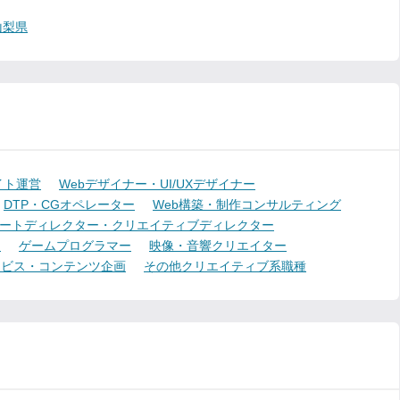
山梨県
イト運営
Webデザイナー・UI/UXデザイナー
DTP・CGオペレーター
Web構築・制作コンサルティング
ートディレクター・クリエイティブディレクター
ー
ゲームプログラマー
映像・音響クリエイター
ービス・コンテンツ企画
その他クリエイティブ系職種