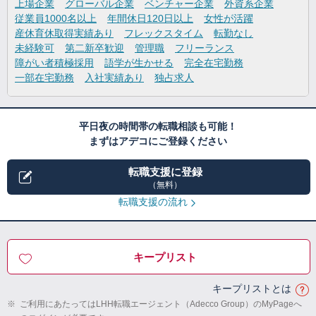
上場企業
グローバル企業
ベンチャー企業
外資系企業
従業員1000名以上
年間休日120日以上
女性が活躍
産休育休取得実績あり
フレックスタイム
転勤なし
未経験可
第二新卒歓迎
管理職
フリーランス
障がい者積極採用
語学が生かせる
完全在宅勤務
一部在宅勤務
入社実績あり
独占求人
平日夜の時間帯の転職相談も可能！
まずはアデコにご登録ください
転職支援に登録
（無料）
転職支援の流れ
キープリスト
キープリストとは
※
ご利用にあたってはLHH転職エージェント（Adecco Group）のMyPageへ