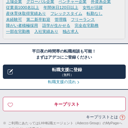
上場企業
グローバル企業
ベンチャー企業
外資系企業
従業員1000名以上
年間休日120日以上
女性が活躍
産休育休取得実績あり
フレックスタイム
転勤なし
未経験可
第二新卒歓迎
管理職
フリーランス
障がい者積極採用
語学が生かせる
完全在宅勤務
一部在宅勤務
入社実績あり
独占求人
平日夜の時間帯の転職相談も可能！
まずはアデコにご登録ください
転職支援に登録
（無料）
転職支援の流れ
キープリスト
キープリストとは
※
ご利用にあたってはLHH転職エージェント（Adecco Group）のMyPageへ