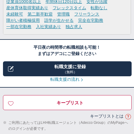
従業員1000名以上
年間休日120日以上
女性が活躍
産休育休取得実績あり
フレックスタイム
転勤なし
未経験可
第二新卒歓迎
管理職
フリーランス
障がい者積極採用
語学が生かせる
完全在宅勤務
一部在宅勤務
入社実績あり
独占求人
平日夜の時間帯の転職相談も可能！
まずはアデコにご登録ください
転職支援に登録
（無料）
転職支援の流れ
キープリスト
キープリストとは
※
ご利用にあたってはLHH転職エージェント（Adecco Group）のMyPageへ
のログインが必要です。