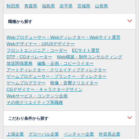
秋田県
青森県
福島県
岩手県
宮城県
山形県
職種から探す
Webプロデューサー・Webディレクター・Webサイト運営
Webデザイナー・UI/UXデザイナー
フロントエンジニア・コーダー
ECサイト運営
DTP・CGオペレーター
Web構築・制作コンサルティング
放送関係業務
編集・企画・コピーライター
アートディレクター・クリエイティブディレクター
ゲームプロデューサー・プランナー・ディレクター
ゲームプログラマー
映像・音響クリエイター
CGデザイナー・キャラクターデザイン
Webサービス・コンテンツ企画
その他クリエイティブ系職種
こだわり条件から探す
上場企業
グローバル企業
ベンチャー企業
外資系企業