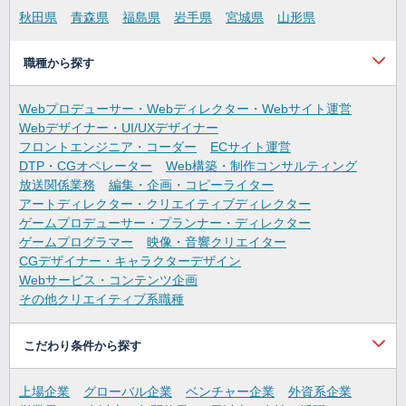
秋田県
青森県
福島県
岩手県
宮城県
山形県
職種から探す
Webプロデューサー・Webディレクター・Webサイト運営
Webデザイナー・UI/UXデザイナー
フロントエンジニア・コーダー
ECサイト運営
DTP・CGオペレーター
Web構築・制作コンサルティング
放送関係業務
編集・企画・コピーライター
アートディレクター・クリエイティブディレクター
ゲームプロデューサー・プランナー・ディレクター
ゲームプログラマー
映像・音響クリエイター
CGデザイナー・キャラクターデザイン
Webサービス・コンテンツ企画
その他クリエイティブ系職種
こだわり条件から探す
上場企業
グローバル企業
ベンチャー企業
外資系企業