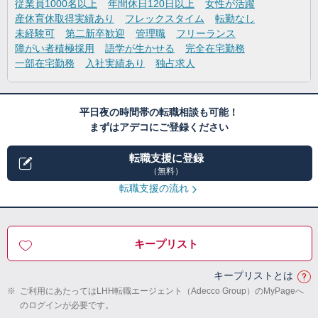
従業員1000名以上
年間休日120日以上
女性が活躍
産休育休取得実績あり
フレックスタイム
転勤なし
未経験可
第二新卒歓迎
管理職
フリーランス
障がい者積極採用
語学が生かせる
完全在宅勤務
一部在宅勤務
入社実績あり
独占求人
平日夜の時間帯の転職相談も可能！
まずはアデコにご登録ください
転職支援に登録
（無料）
転職支援の流れ
キープリスト
キープリストとは
※
ご利用にあたってはLHH転職エージェント（Adecco Group）のMyPageへ
のログインが必要です。