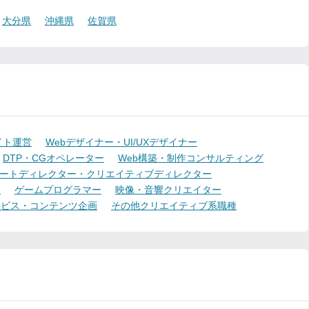
大分県
沖縄県
佐賀県
イト運営
Webデザイナー・UI/UXデザイナー
DTP・CGオペレーター
Web構築・制作コンサルティング
ートディレクター・クリエイティブディレクター
ー
ゲームプログラマー
映像・音響クリエイター
ービス・コンテンツ企画
その他クリエイティブ系職種