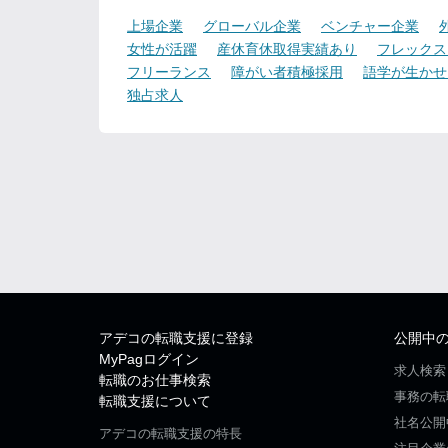
上場企業
グローバル企業
ベンチャー企業
女性が活躍
産休育休取得実績あり
フレックス
フリーランス
障がい者積極採用
語学が生かせ
独占求人
アデコの転職支援に登録
公開中
MyPagログイン
求人検索
転職のお仕事検索
事務の転
転職支援について
社名公開
アデコの転職支援の特長