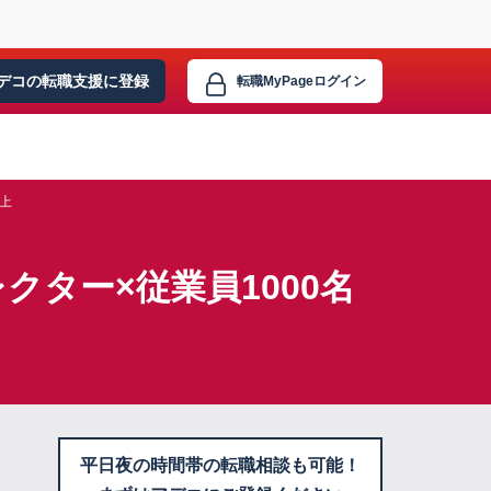
デコの転職支援に
登録
転職MyPage
ログイン
以上
ター×従業員1000名
平日夜の時間帯の転職相談も可能！