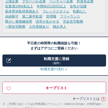
上場企業
グローバル企業
ベンチャー企業
外資系企業
従業員1000名以上
年間休日120日以上
女性が活躍
産休育休取得実績あり
フレックスタイム
転勤なし
未経験可
第二新卒歓迎
管理職
フリーランス
障がい者積極採用
語学が生かせる
完全在宅勤務
一部在宅勤務
入社実績あり
独占求人
平日夜の時間帯の転職相談も可能！
まずはアデコにご登録ください
転職支援に登録
（無料）
転職支援の流れ
キープリスト
キープリストとは
※
ご利用にあたってはLHH転職エージェント（Adecco Group）のMyPageへ