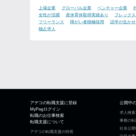
上場企業
グローバル企業
ベンチャー企業
女性が活躍
産休育休取得実績あり
フレックス
フリーランス
障がい者積極採用
語学が生かせ
独占求人
アデコの転職支援に登録
公開中
MyPagログイン
求人検索
転職のお仕事検索
事務の転
転職支援について
社名公開
アデコの転職支援の特長