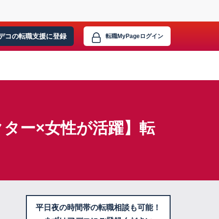
デコの転職支援に
登録
転職MyPage
ログイン
ター×女性が活躍】転
平日夜の時間帯の転職相談も可能！