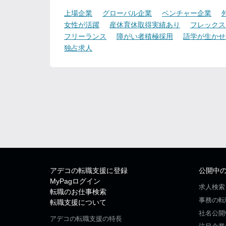
上場企業
グローバル企業
ベンチャー企業
女性が活躍
産休育休取得実績あり
フレックス
フリーランス
障がい者積極採用
語学が生かせ
独占求人
アデコの転職支援に登録
公開中
MyPagログイン
求人検索
転職のお仕事検索
事務の転
転職支援について
社名公開
アデコの転職支援の特長