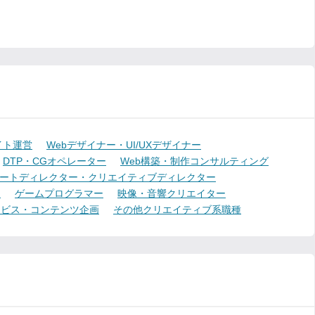
イト運営
Webデザイナー・UI/UXデザイナー
DTP・CGオペレーター
Web構築・制作コンサルティング
ートディレクター・クリエイティブディレクター
ー
ゲームプログラマー
映像・音響クリエイター
ービス・コンテンツ企画
その他クリエイティブ系職種