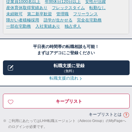
従業員1000名以上
年間休日120日以上
女性が活躍
産休育休取得実績あり
フレックスタイム
転勤なし
未経験可
第二新卒歓迎
管理職
フリーランス
障がい者積極採用
語学が生かせる
完全在宅勤務
一部在宅勤務
入社実績あり
独占求人
平日夜の時間帯の転職相談も可能！
まずはアデコにご登録ください
転職支援に登録
（無料）
転職支援の流れ
キープリスト
キープリストとは
※
ご利用にあたってはLHH転職エージェント（Adecco Group）のMyPageへ
のログインが必要です。