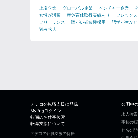
上場企業
グローバル企業
ベンチャー企業
女性が活躍
産休育休取得実績あり
フレックス
フリーランス
障がい者積極採用
語学が生かせ
独占求人
アデコの転職支援に登録
公開中
MyPagログイン
求人検索
転職のお仕事検索
事務の転
転職支援について
社名公開
アデコの転職支援の特長