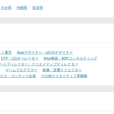
大分県
沖縄県
佐賀県
イト運営
Webデザイナー・UI/UXデザイナー
DTP・CGオペレーター
Web構築・制作コンサルティング
ートディレクター・クリエイティブディレクター
ー
ゲームプログラマー
映像・音響クリエイター
ービス・コンテンツ企画
その他クリエイティブ系職種