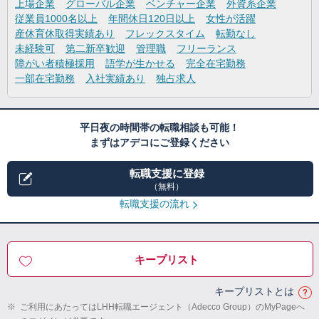
上場企業
グローバル企業
ベンチャー企業
外資系企業
従業員1000名以上
年間休日120日以上
女性が活躍
産休育休取得実績あり
フレックスタイム
転勤なし
未経験可
第二新卒歓迎
管理職
フリーランス
障がい者積極採用
語学が生かせる
完全在宅勤務
一部在宅勤務
入社実績あり
独占求人
平日夜の時間帯の転職相談も可能！
まずはアデコにご登録ください
転職支援に登録
（無料）
転職支援の流れ
キープリスト
キープリストとは
※
ご利用にあたってはLHH転職エージェント（Adecco Group）のMyPageへ