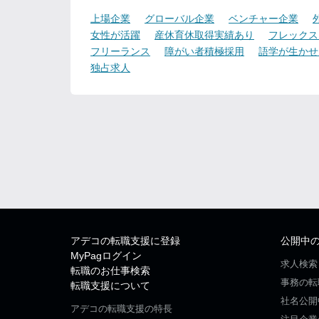
上場企業
グローバル企業
ベンチャー企業
女性が活躍
産休育休取得実績あり
フレックス
フリーランス
障がい者積極採用
語学が生かせ
独占求人
アデコの転職支援に登録
公開中
MyPagログイン
求人検索
転職のお仕事検索
事務の転
転職支援について
社名公開
アデコの転職支援の特長