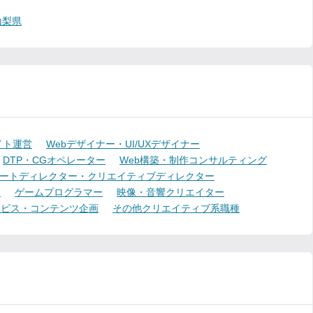
山梨県
イト運営
Webデザイナー・UI/UXデザイナー
DTP・CGオペレーター
Web構築・制作コンサルティング
ートディレクター・クリエイティブディレクター
ー
ゲームプログラマー
映像・音響クリエイター
ービス・コンテンツ企画
その他クリエイティブ系職種