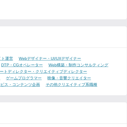
イト運営
Webデザイナー・UI/UXデザイナー
DTP・CGオペレーター
Web構築・制作コンサルティング
ートディレクター・クリエイティブディレクター
ー
ゲームプログラマー
映像・音響クリエイター
ービス・コンテンツ企画
その他クリエイティブ系職種