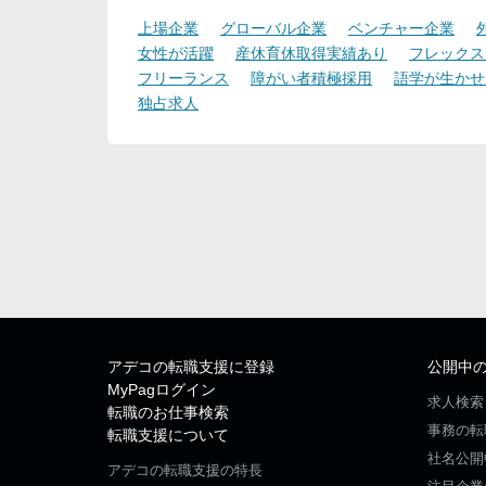
上場企業
グローバル企業
ベンチャー企業
女性が活躍
産休育休取得実績あり
フレックス
フリーランス
障がい者積極採用
語学が生かせ
独占求人
アデコの転職支援に登録
公開中
MyPagログイン
求人検索
転職のお仕事検索
事務の転
転職支援について
社名公開
アデコの転職支援の特長