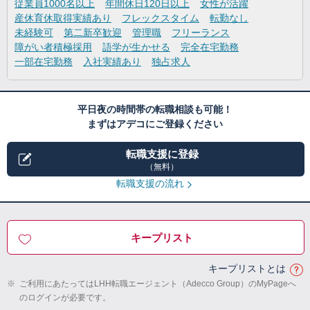
従業員1000名以上
年間休日120日以上
女性が活躍
産休育休取得実績あり
フレックスタイム
転勤なし
未経験可
第二新卒歓迎
管理職
フリーランス
障がい者積極採用
語学が生かせる
完全在宅勤務
一部在宅勤務
入社実績あり
独占求人
平日夜の時間帯の転職相談も可能！
まずはアデコにご登録ください
転職支援に登録
（無料）
転職支援の流れ
キープリスト
キープリストとは
※
ご利用にあたってはLHH転職エージェント（Adecco Group）のMyPageへ
のログインが必要です。