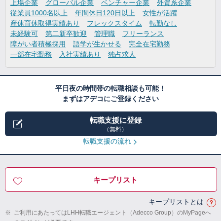
上場企業
グローバル企業
ベンチャー企業
外資系企業
従業員1000名以上
年間休日120日以上
女性が活躍
産休育休取得実績あり
フレックスタイム
転勤なし
未経験可
第二新卒歓迎
管理職
フリーランス
障がい者積極採用
語学が生かせる
完全在宅勤務
一部在宅勤務
入社実績あり
独占求人
平日夜の時間帯の転職相談も可能！
まずはアデコにご登録ください
転職支援に登録
（無料）
転職支援の流れ
キープリスト
キープリストとは
※
ご利用にあたってはLHH転職エージェント（Adecco Group）のMyPageへ