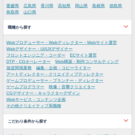
愛媛県
広島県
香川県
高知県
岡山県
島根県
徳島県
鳥取県
山口県
職種から探す
Webプロデューサー・Webディレクター・Webサイト運営
Webデザイナー・UI/UXデザイナー
フロントエンジニア・コーダー
ECサイト運営
DTP・CGオペレーター
Web構築・制作コンサルティング
放送関係業務
編集・企画・コピーライター
アートディレクター・クリエイティブディレクター
ゲームプロデューサー・プランナー・ディレクター
ゲームプログラマー
映像・音響クリエイター
CGデザイナー・キャラクターデザイン
Webサービス・コンテンツ企画
その他クリエイティブ系職種
こだわり条件から探す