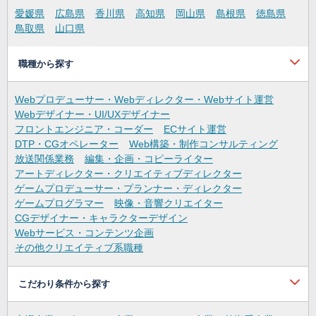
愛媛県
広島県
香川県
高知県
岡山県
島根県
徳島県
鳥取県
山口県
職種から探す
Webプロデューサー・Webディレクター・Webサイト運営
Webデザイナー・UI/UXデザイナー
フロントエンジニア・コーダー
ECサイト運営
DTP・CGオペレーター
Web構築・制作コンサルティング
放送関係業務
編集・企画・コピーライター
アートディレクター・クリエイティブディレクター
ゲームプロデューサー・プランナー・ディレクター
ゲームプログラマー
映像・音響クリエイター
CGデザイナー・キャラクターデザイン
Webサービス・コンテンツ企画
その他クリエイティブ系職種
こだわり条件から探す