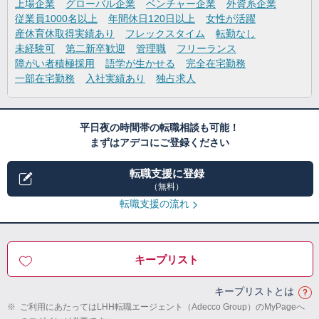
上場企業
グローバル企業
ベンチャー企業
外資系企業
従業員1000名以上
年間休日120日以上
女性が活躍
産休育休取得実績あり
フレックスタイム
転勤なし
未経験可
第二新卒歓迎
管理職
フリーランス
障がい者積極採用
語学が生かせる
完全在宅勤務
一部在宅勤務
入社実績あり
独占求人
平日夜の時間帯の転職相談も可能！
まずはアデコにご登録ください
転職支援に登録
（無料）
転職支援の流れ
キープリスト
キープリストとは
※
ご利用にあたってはLHH転職エージェント（Adecco Group）のMyPageへ