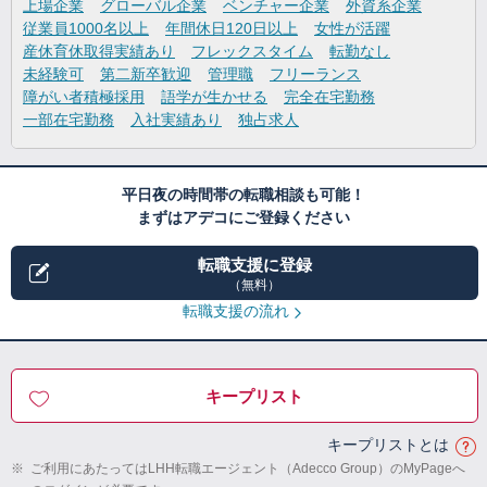
上場企業
グローバル企業
ベンチャー企業
外資系企業
従業員1000名以上
年間休日120日以上
女性が活躍
産休育休取得実績あり
フレックスタイム
転勤なし
未経験可
第二新卒歓迎
管理職
フリーランス
障がい者積極採用
語学が生かせる
完全在宅勤務
一部在宅勤務
入社実績あり
独占求人
平日夜の時間帯の転職相談も可能！
まずはアデコにご登録ください
転職支援に登録
（無料）
転職支援の流れ
キープリスト
キープリストとは
※
ご利用にあたってはLHH転職エージェント（Adecco Group）のMyPageへ