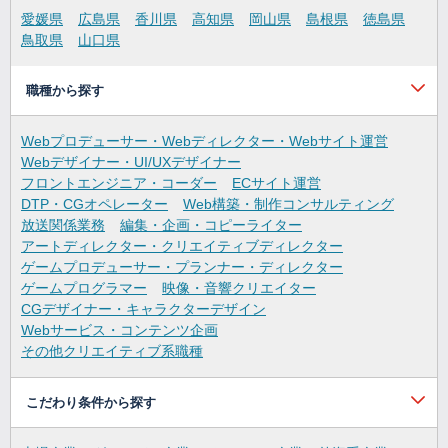
愛媛県
広島県
香川県
高知県
岡山県
島根県
徳島県
鳥取県
山口県
職種から探す
Webプロデューサー・Webディレクター・Webサイト運営
Webデザイナー・UI/UXデザイナー
フロントエンジニア・コーダー
ECサイト運営
DTP・CGオペレーター
Web構築・制作コンサルティング
放送関係業務
編集・企画・コピーライター
アートディレクター・クリエイティブディレクター
ゲームプロデューサー・プランナー・ディレクター
ゲームプログラマー
映像・音響クリエイター
CGデザイナー・キャラクターデザイン
Webサービス・コンテンツ企画
その他クリエイティブ系職種
こだわり条件から探す