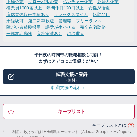
上場企業
グローバル企業
ベンチャー企業
外資系企業
従業員1000名以上
年間休日120日以上
女性が活躍
産休育休取得実績あり
フレックスタイム
転勤なし
未経験可
第二新卒歓迎
管理職
フリーランス
障がい者積極採用
語学が生かせる
完全在宅勤務
一部在宅勤務
入社実績あり
独占求人
平日夜の時間帯の転職相談も可能！
まずはアデコにご登録ください
転職支援に登録
（無料）
転職支援の流れ
キープリスト
キープリストとは
※
ご利用にあたってはLHH転職エージェント（Adecco Group）のMyPageへ