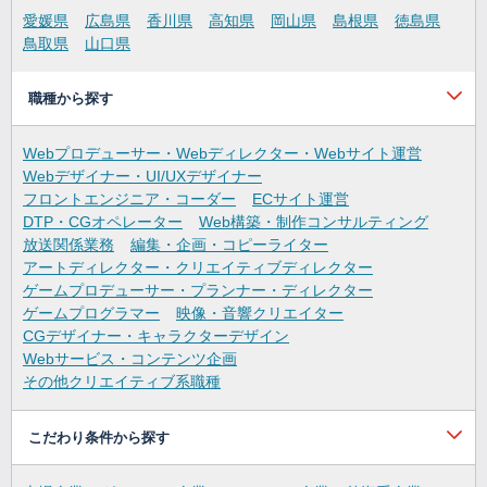
愛媛県
広島県
香川県
高知県
岡山県
島根県
徳島県
鳥取県
山口県
職種から探す
Webプロデューサー・Webディレクター・Webサイト運営
Webデザイナー・UI/UXデザイナー
フロントエンジニア・コーダー
ECサイト運営
DTP・CGオペレーター
Web構築・制作コンサルティング
放送関係業務
編集・企画・コピーライター
アートディレクター・クリエイティブディレクター
ゲームプロデューサー・プランナー・ディレクター
ゲームプログラマー
映像・音響クリエイター
CGデザイナー・キャラクターデザイン
Webサービス・コンテンツ企画
その他クリエイティブ系職種
こだわり条件から探す