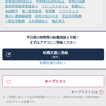
従業員1000名以上
年間休日120日以上
女性が活躍
産休育休取得実績あり
フレックスタイム
転勤なし
未経験可
第二新卒歓迎
管理職
フリーランス
障がい者積極採用
語学が生かせる
完全在宅勤務
一部在宅勤務
入社実績あり
独占求人
平日夜の時間帯の転職相談も可能！
まずはアデコにご登録ください
転職支援に登録
（無料）
転職支援の流れ
キープリスト
キープリストとは
※
ご利用にあたってはLHH転職エージェント（Adecco Group）のMyPageへ
のログインが必要です。