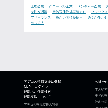
上場企業
グローバル企業
ベンチャー企業
女性が活躍
産休育休取得実績あり
フレックス
フリーランス
障がい者積極採用
語学が生かせ
独占求人
アデコの転職支援に登録
公開中
MyPagログイン
求人検索
転職のお仕事検索
事務の転
転職支援について
社名公開
アデコの転職支援の特長