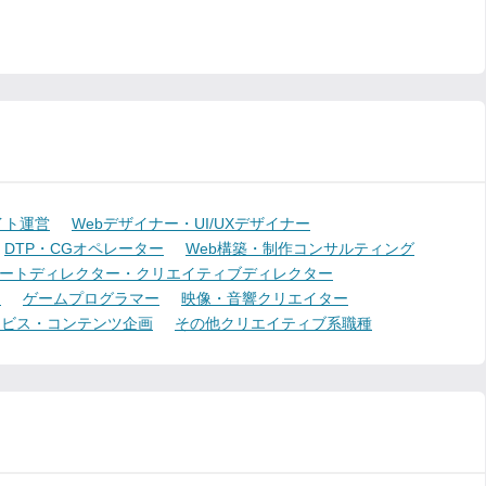
イト運営
Webデザイナー・UI/UXデザイナー
DTP・CGオペレーター
Web構築・制作コンサルティング
ートディレクター・クリエイティブディレクター
ー
ゲームプログラマー
映像・音響クリエイター
ービス・コンテンツ企画
その他クリエイティブ系職種