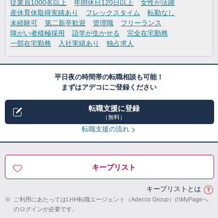
従業員1000名以上
年間休日120日以上
女性が活躍
産休育休取得実績あり
フレックスタイム
転勤なし
未経験可
第二新卒歓迎
管理職
フリーランス
障がい者積極採用
語学が生かせる
完全在宅勤務
一部在宅勤務
入社実績あり
独占求人
平日夜の時間帯の転職相談も可能！
まずはアデコにご登録ください
転職支援に登録
（無料）
転職支援の流れ
キープリスト
キープリストとは
※
ご利用にあたってはLHH転職エージェント（Adecco Group）のMyPageへ
のログインが必要です。