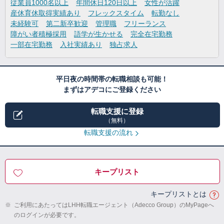
従業員1000名以上
年間休日120日以上
女性が活躍
産休育休取得実績あり
フレックスタイム
転勤なし
未経験可
第二新卒歓迎
管理職
フリーランス
障がい者積極採用
語学が生かせる
完全在宅勤務
一部在宅勤務
入社実績あり
独占求人
平日夜の時間帯の転職相談も可能！
まずはアデコにご登録ください
転職支援に登録
（無料）
転職支援の流れ
キープリスト
キープリストとは
※
ご利用にあたってはLHH転職エージェント（Adecco Group）のMyPageへ
のログインが必要です。