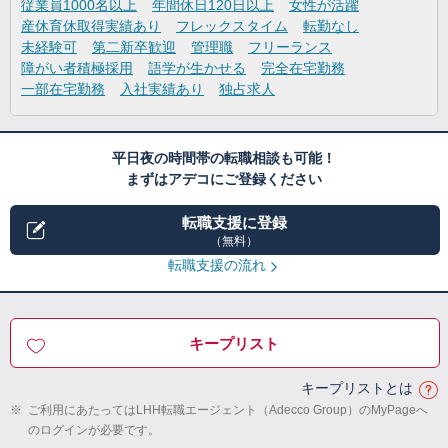
従業員1000名以上
年間休日120日以上
女性が活躍
産休育休取得実績あり
フレックスタイム
転勤なし
未経験可
第二新卒歓迎
管理職
フリーランス
障がい者積極採用
語学が生かせる
完全在宅勤務
一部在宅勤務
入社実績あり
独占求人
平日夜の時間帯の転職相談も可能！
まずはアデコにご登録ください
転職支援に登録
（無料）
転職支援の流れ
キープリスト
キープリストとは
※
ご利用にあたってはLHH転職エージェント（Adecco Group）のMyPageへ
のログインが必要です。