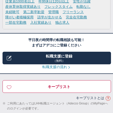
従業員1000名以上
年間休日120日以上
女性が活躍
産休育休取得実績あり
フレックスタイム
転勤なし
未経験可
第二新卒歓迎
管理職
フリーランス
障がい者積極採用
語学が生かせる
完全在宅勤務
一部在宅勤務
入社実績あり
独占求人
平日夜の時間帯の転職相談も可能！
まずはアデコにご登録ください
転職支援に登録
（無料）
転職支援の流れ
キープリスト
キープリストとは
※
ご利用にあたってはLHH転職エージェント（Adecco Group）のMyPageへ
のログインが必要です。