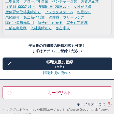
上場企業
グローバル企業
ベンチャー企業
外資系企業
従業員1000名以上
年間休日120日以上
女性が活躍
産休育休取得実績あり
フレックスタイム
転勤なし
未経験可
第二新卒歓迎
管理職
フリーランス
障がい者積極採用
語学が生かせる
完全在宅勤務
一部在宅勤務
入社実績あり
独占求人
平日夜の時間帯の転職相談も可能！
まずはアデコにご登録ください
転職支援に登録
（無料）
転職支援の流れ
キープリスト
キープリストとは
※
ご利用にあたってはLHH転職エージェント（Adecco Group）のMyPageへ