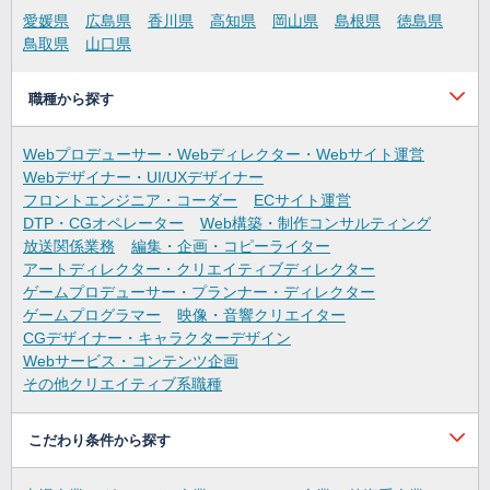
愛媛県
広島県
香川県
高知県
岡山県
島根県
徳島県
鳥取県
山口県
職種から探す
Webプロデューサー・Webディレクター・Webサイト運営
Webデザイナー・UI/UXデザイナー
フロントエンジニア・コーダー
ECサイト運営
DTP・CGオペレーター
Web構築・制作コンサルティング
放送関係業務
編集・企画・コピーライター
アートディレクター・クリエイティブディレクター
ゲームプロデューサー・プランナー・ディレクター
ゲームプログラマー
映像・音響クリエイター
CGデザイナー・キャラクターデザイン
Webサービス・コンテンツ企画
その他クリエイティブ系職種
こだわり条件から探す