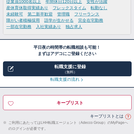
従業員1000名以上
年間休日120日以上
女性が活躍
産休育休取得実績あり
フレックスタイム
転勤なし
未経験可
第二新卒歓迎
管理職
フリーランス
障がい者積極採用
語学が生かせる
完全在宅勤務
一部在宅勤務
入社実績あり
独占求人
平日夜の時間帯の転職相談も可能！
まずはアデコにご登録ください
転職支援に登録
（無料）
転職支援の流れ
キープリスト
キープリストとは
※
ご利用にあたってはLHH転職エージェント（Adecco Group）のMyPageへ
のログインが必要です。