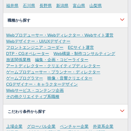
福井県
石川県
長野県
新潟県
富山県
山梨県
職種から探す
Webプロデューサー・Webディレクター・Webサイト運営
Webデザイナー・UI/UXデザイナー
フロントエンジニア・コーダー
ECサイト運営
DTP・CGオペレーター
Web構築・制作コンサルティング
放送関係業務
編集・企画・コピーライター
アートディレクター・クリエイティブディレクター
ゲームプロデューサー・プランナー・ディレクター
ゲームプログラマー
映像・音響クリエイター
CGデザイナー・キャラクターデザイン
Webサービス・コンテンツ企画
その他クリエイティブ系職種
こだわり条件から探す
上場企業
グローバル企業
ベンチャー企業
外資系企業