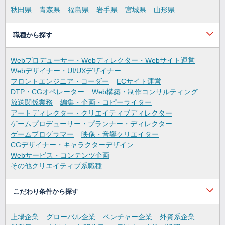
秋田県
青森県
福島県
岩手県
宮城県
山形県
職種から探す
Webプロデューサー・Webディレクター・Webサイト運営
Webデザイナー・UI/UXデザイナー
フロントエンジニア・コーダー
ECサイト運営
DTP・CGオペレーター
Web構築・制作コンサルティング
放送関係業務
編集・企画・コピーライター
アートディレクター・クリエイティブディレクター
ゲームプロデューサー・プランナー・ディレクター
ゲームプログラマー
映像・音響クリエイター
CGデザイナー・キャラクターデザイン
Webサービス・コンテンツ企画
その他クリエイティブ系職種
こだわり条件から探す
上場企業
グローバル企業
ベンチャー企業
外資系企業