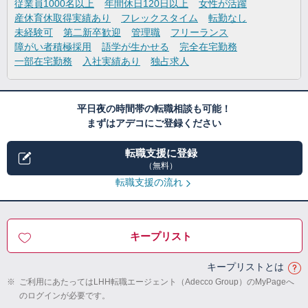
従業員1000名以上
年間休日120日以上
女性が活躍
産休育休取得実績あり
フレックスタイム
転勤なし
未経験可
第二新卒歓迎
管理職
フリーランス
障がい者積極採用
語学が生かせる
完全在宅勤務
一部在宅勤務
入社実績あり
独占求人
平日夜の時間帯の転職相談も可能！
まずはアデコにご登録ください
転職支援に登録
（無料）
転職支援の流れ
キープリスト
キープリストとは
※
ご利用にあたってはLHH転職エージェント（Adecco Group）のMyPageへ
のログインが必要です。