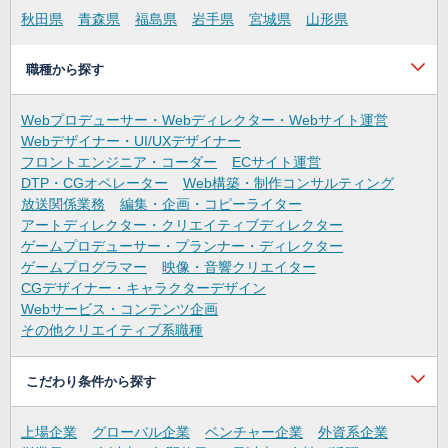
秋田県
青森県
福島県
岩手県
宮城県
山形県
職種から探す
Webプロデューサー・Webディレクター・Webサイト運営
Webデザイナー・UI/UXデザイナー
フロントエンジニア・コーダー
ECサイト運営
DTP・CGオペレーター
Web構築・制作コンサルティング
放送関係業務
編集・企画・コピーライター
アートディレクター・クリエイティブディレクター
ゲームプロデューサー・プランナー・ディレクター
ゲームプログラマー
映像・音響クリエイター
CGデザイナー・キャラクターデザイン
Webサービス・コンテンツ企画
その他クリエイティブ系職種
こだわり条件から探す
上場企業
グローバル企業
ベンチャー企業
外資系企業