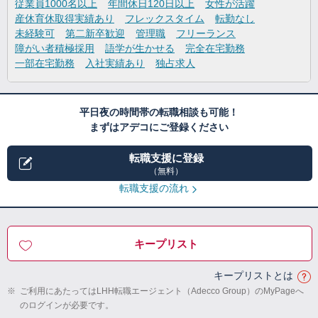
従業員1000名以上
年間休日120日以上
女性が活躍
産休育休取得実績あり
フレックスタイム
転勤なし
未経験可
第二新卒歓迎
管理職
フリーランス
障がい者積極採用
語学が生かせる
完全在宅勤務
一部在宅勤務
入社実績あり
独占求人
平日夜の時間帯の転職相談も可能！
まずはアデコにご登録ください
転職支援に登録
（無料）
転職支援の流れ
キープリスト
キープリストとは
※
ご利用にあたってはLHH転職エージェント（Adecco Group）のMyPageへ
のログインが必要です。