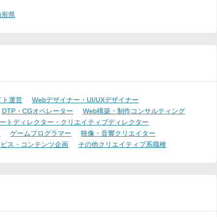
山形県
イト運営
Webデザイナー・UI/UXデザイナー
DTP・CGオペレーター
Web構築・制作コンサルティング
ートディレクター・クリエイティブディレクター
ー
ゲームプログラマー
映像・音響クリエイター
ービス・コンテンツ企画
その他クリエイティブ系職種