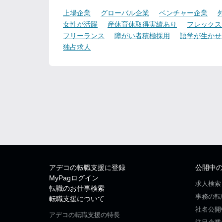
上場企業
グローバル企業
ベンチャー企業
女性が活躍
産休育休取得実績あり
フレックス
フリーランス
障がい者積極採用
語学が生かせ
独占求人
アデコの転職支援に登録
公開中
MyPagログイン
求人検索
転職のお仕事検索
事務の転
転職支援について
社名公開
アデコの転職支援の特長