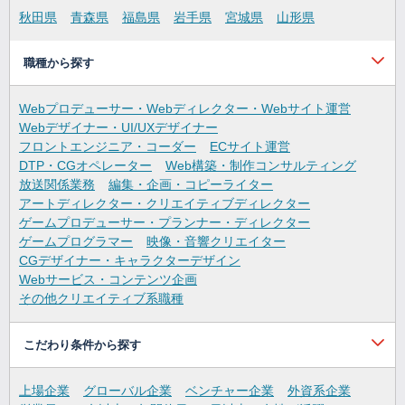
秋田県
青森県
福島県
岩手県
宮城県
山形県
職種から探す
Webプロデューサー・Webディレクター・Webサイト運営
Webデザイナー・UI/UXデザイナー
フロントエンジニア・コーダー
ECサイト運営
DTP・CGオペレーター
Web構築・制作コンサルティング
放送関係業務
編集・企画・コピーライター
アートディレクター・クリエイティブディレクター
ゲームプロデューサー・プランナー・ディレクター
ゲームプログラマー
映像・音響クリエイター
CGデザイナー・キャラクターデザイン
Webサービス・コンテンツ企画
その他クリエイティブ系職種
こだわり条件から探す
上場企業
グローバル企業
ベンチャー企業
外資系企業