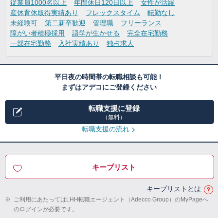
従業員1000名以上
年間休日120日以上
女性が活躍
産休育休取得実績あり
フレックスタイム
転勤なし
未経験可
第二新卒歓迎
管理職
フリーランス
障がい者積極採用
語学が生かせる
完全在宅勤務
一部在宅勤務
入社実績あり
独占求人
平日夜の時間帯の転職相談も可能！
まずはアデコにご登録ください
転職支援に登録
（無料）
転職支援の流れ
キープリスト
キープリストとは
※
ご利用にあたってはLHH転職エージェント（Adecco Group）のMyPageへ
のログインが必要です。