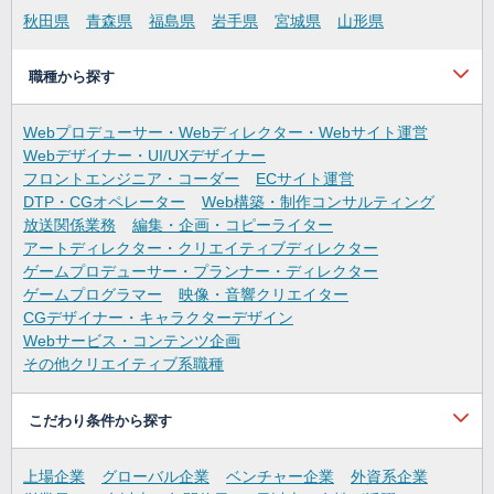
秋田県
青森県
福島県
岩手県
宮城県
山形県
職種から探す
Webプロデューサー・Webディレクター・Webサイト運営
Webデザイナー・UI/UXデザイナー
フロントエンジニア・コーダー
ECサイト運営
DTP・CGオペレーター
Web構築・制作コンサルティング
放送関係業務
編集・企画・コピーライター
アートディレクター・クリエイティブディレクター
ゲームプロデューサー・プランナー・ディレクター
ゲームプログラマー
映像・音響クリエイター
CGデザイナー・キャラクターデザイン
Webサービス・コンテンツ企画
その他クリエイティブ系職種
こだわり条件から探す
上場企業
グローバル企業
ベンチャー企業
外資系企業