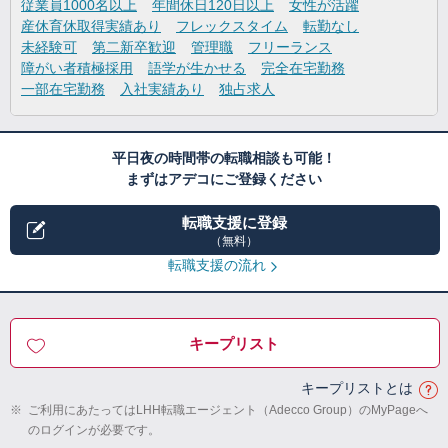
従業員1000名以上
年間休日120日以上
女性が活躍
産休育休取得実績あり
フレックスタイム
転勤なし
未経験可
第二新卒歓迎
管理職
フリーランス
障がい者積極採用
語学が生かせる
完全在宅勤務
一部在宅勤務
入社実績あり
独占求人
平日夜の時間帯の転職相談も可能！
まずはアデコにご登録ください
転職支援に登録
（無料）
転職支援の流れ
キープリスト
キープリストとは
※
ご利用にあたってはLHH転職エージェント（Adecco Group）のMyPageへ
のログインが必要です。