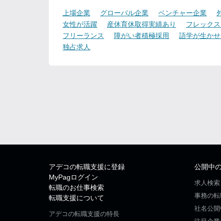
上場企業
グローバル企業
ベンチャー企業
女性が活躍
産休育休取得実績あり
フレックス
フリーランス
障がい者積極採用
語学が生かせ
独占求人
アデコの転職支援に登録
公開中
MyPagログイン
求人検索
転職のお仕事検索
事務の転
転職支援について
社名公開
アデコの転職支援の特長