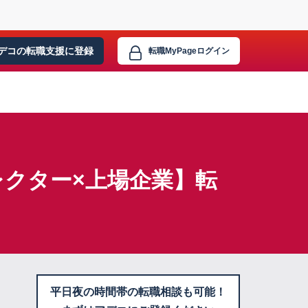
デコの転職支援に
登録
転職MyPage
ログイン
クター×上場企業】転
平日夜の時間帯の転職相談も可能！