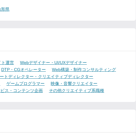
山形県
イト運営
Webデザイナー・UI/UXデザイナー
DTP・CGオペレーター
Web構築・制作コンサルティング
ートディレクター・クリエイティブディレクター
ー
ゲームプログラマー
映像・音響クリエイター
ービス・コンテンツ企画
その他クリエイティブ系職種