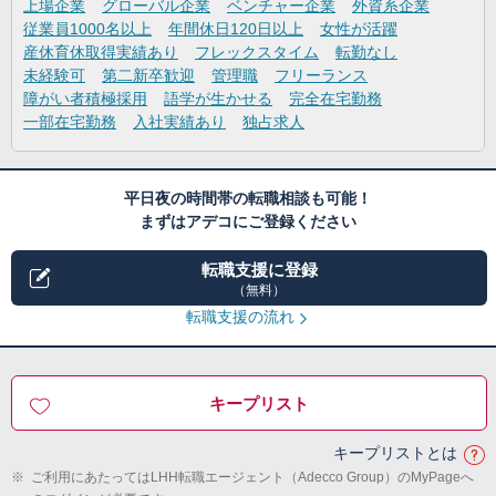
上場企業
グローバル企業
ベンチャー企業
外資系企業
従業員1000名以上
年間休日120日以上
女性が活躍
産休育休取得実績あり
フレックスタイム
転勤なし
未経験可
第二新卒歓迎
管理職
フリーランス
障がい者積極採用
語学が生かせる
完全在宅勤務
一部在宅勤務
入社実績あり
独占求人
平日夜の時間帯の転職相談も可能！
まずはアデコにご登録ください
転職支援に登録
（無料）
転職支援の流れ
キープリスト
キープリストとは
※
ご利用にあたってはLHH転職エージェント（Adecco Group）のMyPageへ