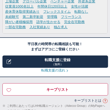
上場企業
グローバル企業
ベンチャー企業
外資系企業
従業員1000名以上
年間休日120日以上
女性が活躍
産休育休取得実績あり
フレックスタイム
転勤なし
未経験可
第二新卒歓迎
管理職
フリーランス
障がい者積極採用
語学が生かせる
完全在宅勤務
一部在宅勤務
入社実績あり
独占求人
平日夜の時間帯の転職相談も可能！
まずはアデコにご登録ください
転職支援に登録
（無料）
転職支援の流れ
キープリスト
キープリストとは
※
ご利用にあたってはLHH転職エージェント（Adecco Group）のMyPageへ