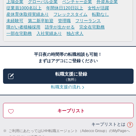
上場企業
グローバル企業
ベンチャー企業
外資系企業
従業員1000名以上
年間休日120日以上
女性が活躍
産休育休取得実績あり
フレックスタイム
転勤なし
未経験可
第二新卒歓迎
管理職
フリーランス
障がい者積極採用
語学が生かせる
完全在宅勤務
一部在宅勤務
入社実績あり
独占求人
平日夜の時間帯の転職相談も可能！
まずはアデコにご登録ください
転職支援に登録
（無料）
転職支援の流れ
キープリスト
キープリストとは
※
ご利用にあたってはLHH転職エージェント（Adecco Group）のMyPageへ