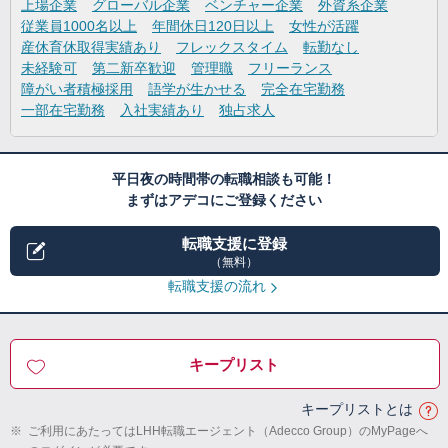
上場企業
グローバル企業
ベンチャー企業
外資系企業
従業員1000名以上
年間休日120日以上
女性が活躍
産休育休取得実績あり
フレックスタイム
転勤なし
未経験可
第二新卒歓迎
管理職
フリーランス
障がい者積極採用
語学が生かせる
完全在宅勤務
一部在宅勤務
入社実績あり
独占求人
平日夜の時間帯の転職相談も可能！
まずはアデコにご登録ください
転職支援に登録
（無料）
転職支援の流れ
キープリスト
キープリストとは
※
ご利用にあたってはLHH転職エージェント（Adecco Group）のMyPageへ