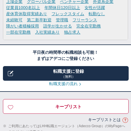
上場企業
グローバル企業
ベンチャー企業
外資系企業
従業員1000名以上
年間休日120日以上
女性が活躍
産休育休取得実績あり
フレックスタイム
転勤なし
未経験可
第二新卒歓迎
管理職
フリーランス
障がい者積極採用
語学が生かせる
完全在宅勤務
一部在宅勤務
入社実績あり
独占求人
平日夜の時間帯の転職相談も可能！
まずはアデコにご登録ください
転職支援に登録
（無料）
転職支援の流れ
キープリスト
キープリストとは
※
ご利用にあたってはLHH転職エージェント（Adecco Group）のMyPageへ