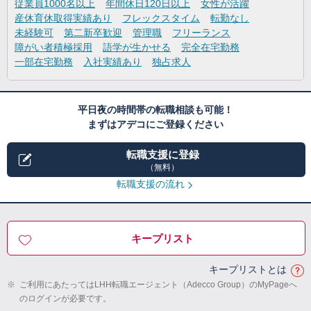
従業員1000名以上
年間休日120日以上
女性が活躍
産休育休取得実績あり
フレックスタイム
転勤なし
未経験可
第二新卒歓迎
管理職
フリーランス
障がい者積極採用
語学が生かせる
完全在宅勤務
一部在宅勤務
入社実績あり
独占求人
平日夜の時間帯の転職相談も可能！
まずはアデコにご登録ください
転職支援に登録
（無料）
転職支援の流れ
キープリスト
キープリストとは
※
ご利用にあたってはLHH転職エージェント（Adecco Group）のMyPageへ
のログインが必要です。