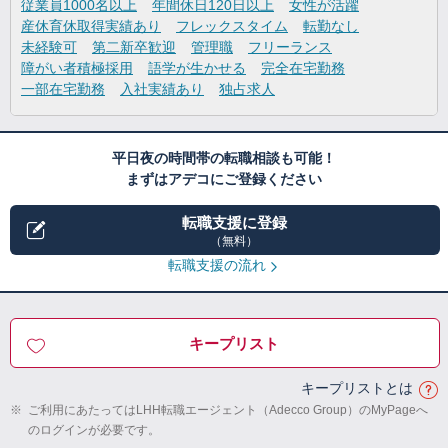
従業員1000名以上
年間休日120日以上
女性が活躍
産休育休取得実績あり
フレックスタイム
転勤なし
未経験可
第二新卒歓迎
管理職
フリーランス
障がい者積極採用
語学が生かせる
完全在宅勤務
一部在宅勤務
入社実績あり
独占求人
平日夜の時間帯の転職相談も可能！
まずはアデコにご登録ください
転職支援に登録
（無料）
転職支援の流れ
キープリスト
キープリストとは
※
ご利用にあたってはLHH転職エージェント（Adecco Group）のMyPageへ
のログインが必要です。