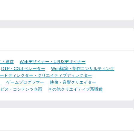
イト運営
Webデザイナー・UI/UXデザイナー
DTP・CGオペレーター
Web構築・制作コンサルティング
ートディレクター・クリエイティブディレクター
ー
ゲームプログラマー
映像・音響クリエイター
ービス・コンテンツ企画
その他クリエイティブ系職種