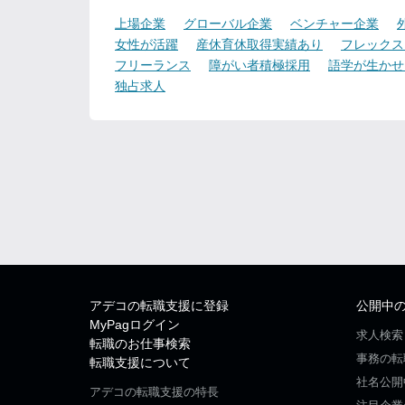
上場企業
グローバル企業
ベンチャー企業
女性が活躍
産休育休取得実績あり
フレックス
フリーランス
障がい者積極採用
語学が生かせ
独占求人
アデコの転職支援に登録
公開中
MyPagログイン
求人検索
転職のお仕事検索
事務の転
転職支援について
社名公開
アデコの転職支援の特長