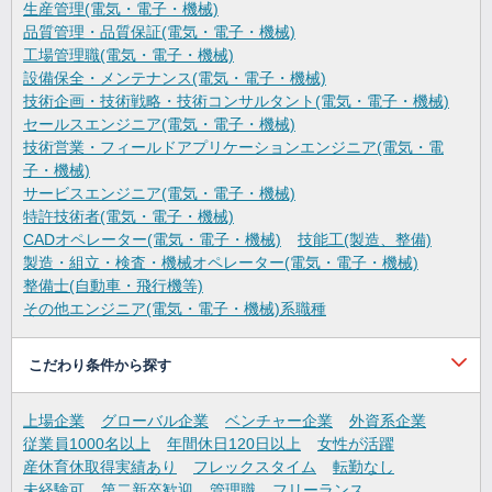
生産管理(電気・電子・機械)
品質管理・品質保証(電気・電子・機械)
工場管理職(電気・電子・機械)
設備保全・メンテナンス(電気・電子・機械)
技術企画・技術戦略・技術コンサルタント(電気・電子・機械)
セールスエンジニア(電気・電子・機械)
技術営業・フィールドアプリケーションエンジニア(電気・電
子・機械)
サービスエンジニア(電気・電子・機械)
特許技術者(電気・電子・機械)
CADオペレーター(電気・電子・機械)
技能工(製造、整備)
製造・組立・検査・機械オペレーター(電気・電子・機械)
整備士(自動車・飛行機等)
その他エンジニア(電気・電子・機械)系職種
こだわり条件から探す
上場企業
グローバル企業
ベンチャー企業
外資系企業
従業員1000名以上
年間休日120日以上
女性が活躍
産休育休取得実績あり
フレックスタイム
転勤なし
未経験可
第二新卒歓迎
管理職
フリーランス