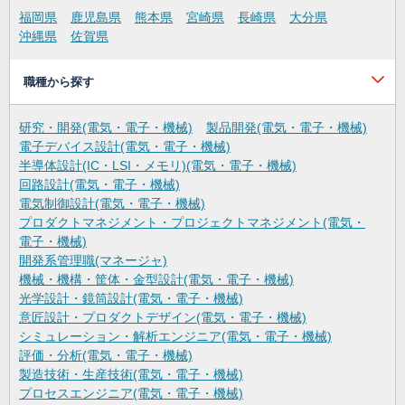
福岡県
鹿児島県
熊本県
宮崎県
長崎県
大分県
沖縄県
佐賀県
職種から探す
研究・開発(電気・電子・機械)
製品開発(電気・電子・機械)
電子デバイス設計(電気・電子・機械)
半導体設計(IC・LSI・メモリ)(電気・電子・機械)
回路設計(電気・電子・機械)
電気制御設計(電気・電子・機械)
プロダクトマネジメント・プロジェクトマネジメント(電気・
電子・機械)
開発系管理職(マネージャ)
機械・機構・筐体・金型設計(電気・電子・機械)
光学設計・鏡筒設計(電気・電子・機械)
意匠設計・プロダクトデザイン(電気・電子・機械)
シミュレーション・解析エンジニア(電気・電子・機械)
評価・分析(電気・電子・機械)
製造技術・生産技術(電気・電子・機械)
プロセスエンジニア(電気・電子・機械)