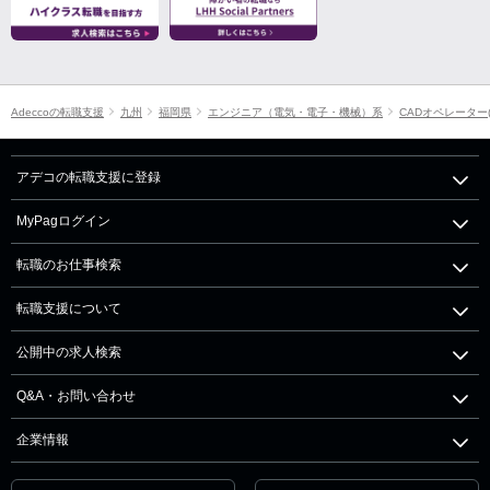
Adeccoの転職支援
九州
福岡県
エンジニア（電気・電子・機械）系
CADオペレーター
アデコの転職支援に登録
MyPagログイン
転職のお仕事検索
転職支援について
公開中の求人検索
Q&A・お問い合わせ
企業情報