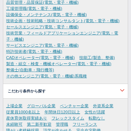
品質管理・品質保証(電気・電子・機械)
工場管理職(電気・電子・機械)
設備保全・メンテナンス(電気・電子・機械)
技術企画・技術戦略・技術コンサルタント(電気・電子・機械)
セールスエンジニア(電気・電子・機械)
技術営業・フィールドアプリケーションエンジニア(電気・電
子・機械)
サービスエンジニア(電気・電子・機械)
特許技術者(電気・電子・機械)
CADオペレーター(電気・電子・機械)
技能工(製造、整備)
製造・組立・検査・機械オペレーター(電気・電子・機械)
整備士(自動車・飛行機等)
その他エンジニア(電気・電子・機械)系職種
こだわり条件から探す
上場企業
グローバル企業
ベンチャー企業
外資系企業
従業員1000名以上
年間休日120日以上
女性が活躍
産休育休取得実績あり
フレックスタイム
転勤なし
未経験可
第二新卒歓迎
管理職
フリーランス
障がい者積極採用
語学が生かせる
完全在宅勤務