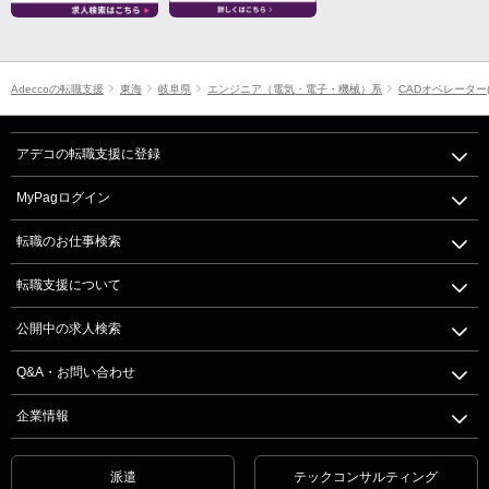
Adeccoの転職支援
東海
岐阜県
エンジニア（電気・電子・機械）系
CADオペレーター
アデコの転職支援に登録
MyPagログイン
転職のお仕事検索
転職支援について
公開中の求人検索
Q&A・お問い合わせ
企業情報
派遣
テックコンサルティング