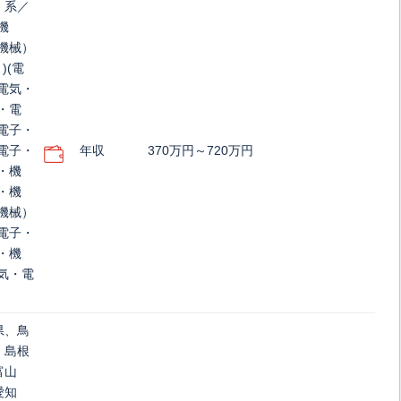
）系／
機
機械）
)(電
電気・
・電
電子・
電子・
年収
370万円～720万円
・機
・機
機械）
電子・
・機
気・電
県、鳥
、島根
富山
愛知