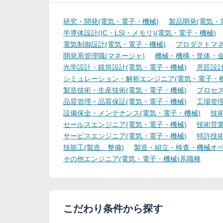
研究・開発(電気・電子・機械)
製品開発(電気・
半導体設計(IC・LSI・メモリ)(電気・電子・機械)
電気制御設計(電気・電子・機械)
プロダクトマネ
開発系管理職(マネージャ)
機械・機構・筐体・金
光学設計・鏡筒設計(電気・電子・機械)
意匠設計
シミュレーション・解析エンジニア(電気・電子・機
製造技術・生産技術(電気・電子・機械)
プロセス
品質管理・品質保証(電気・電子・機械)
工場管理
設備保全・メンテナンス(電気・電子・機械)
技
セールスエンジニア(電気・電子・機械)
技術営
サービスエンジニア(電気・電子・機械)
特許技術
技能工(製造、整備)
製造・組立・検査・機械オペ
その他エンジニア(電気・電子・機械)系職種
こだわり条件から探す