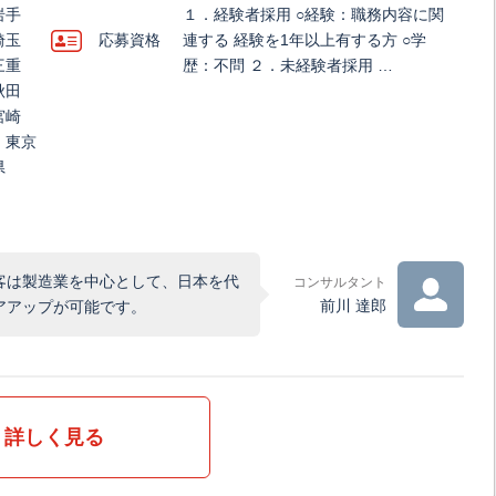
岩手
１．経験者採用 ○経験：職務内容に関
埼玉
応募資格
連する 経験を1年以上有する方 ○学
三重
歴：不問 ２．未経験者採用 …
秋田
宮崎
、東京
県
客は製造業を中心として、日本を代
コンサルタント
前川 達郎
アアップが可能です。
詳しく見る