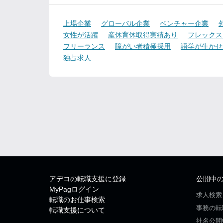
上場企業
グローバル企業
ベンチャー企業
女性が活躍
産休育休取得実績あり
フレックス
フリーランス
障がい者積極採用
語学が生かせ
独占求人
アデコの転職支援に登録
公開中
MyPagログイン
求人検索
転職のお仕事検索
事務の転
転職支援について
社名公開