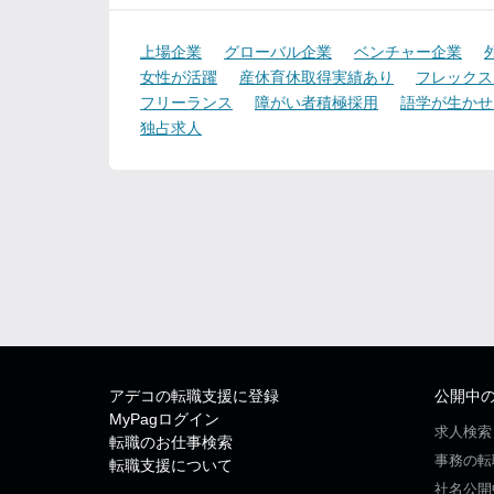
上場企業
グローバル企業
ベンチャー企業
女性が活躍
産休育休取得実績あり
フレックス
フリーランス
障がい者積極採用
語学が生かせ
独占求人
アデコの転職支援に登録
公開中
MyPagログイン
求人検索
転職のお仕事検索
事務の転
転職支援について
社名公開