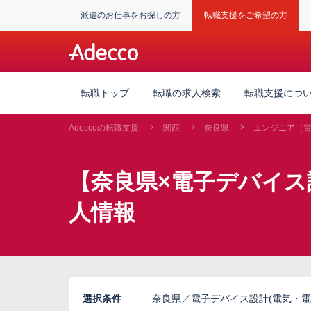
派遣のお仕事をお探しの方
転職支援をご希望の方
転職トップ
転職の求人検索
転職支援につ
Adeccoの転職支援
関西
奈良県
エンジニア（
【奈良県×電子デバイス設
人情報
選択条件
奈良県／電子デバイス設計(電気・電