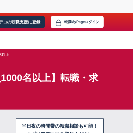
デコの転職支援に
登録
転職MyPage
ログイン
0名以上
1000名以上】転職・求
平日夜の時間帯の転職相談も可能！