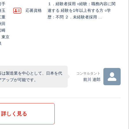
岩手
１．経験者採用 ○経験：職務内容に関
埼玉
応募資格
連する 経験を1年以上有する方 ○学
三重
歴：不問 ２．未経験者採用 …
秋田
宮崎
、東京
県
客は製造業を中心として、日本を代
コンサルタント
前川 達郎
アアップが可能です。
詳しく見る