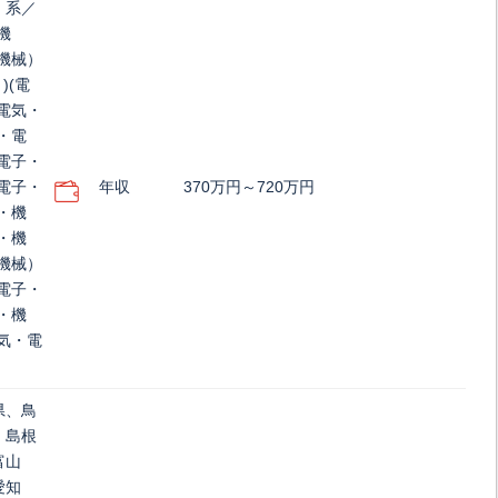
）系／
機
機械）
)(電
電気・
・電
電子・
電子・
年収
370万円～720万円
・機
・機
機械）
電子・
・機
気・電
県、鳥
、島根
富山
愛知