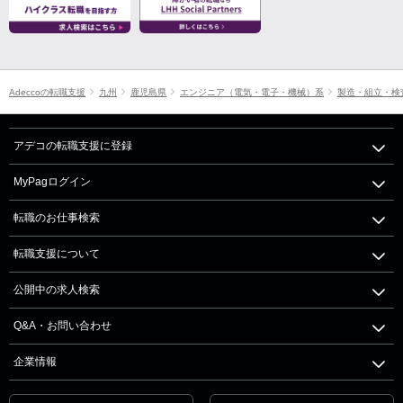
Adeccoの転職支援
九州
鹿児島県
エンジニア（電気・電子・機械）系
製造・組立・検
アデコの転職支援に登録
MyPagログイン
転職のお仕事検索
転職支援について
公開中の求人検索
Q&A・お問い合わせ
企業情報