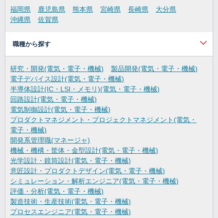
福岡県
鹿児島県
熊本県
宮崎県
長崎県
大分県
沖縄県
佐賀県
職種から探す
研究・開発(電気・電子・機械)
製品開発(電気・電子・機械)
電子デバイス設計(電気・電子・機械)
半導体設計(IC・LSI・メモリ)(電気・電子・機械)
回路設計(電気・電子・機械)
電気制御設計(電気・電子・機械)
プロダクトマネジメント・プロジェクトマネジメント(電気・
電子・機械)
開発系管理職(マネージャ)
機械・機構・筐体・金型設計(電気・電子・機械)
光学設計・鏡筒設計(電気・電子・機械)
意匠設計・プロダクトデザイン(電気・電子・機械)
シミュレーション・解析エンジニア(電気・電子・機械)
評価・分析(電気・電子・機械)
製造技術・生産技術(電気・電子・機械)
プロセスエンジニア(電気・電子・機械)