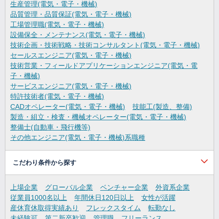
生産管理(電気・電子・機械)
品質管理・品質保証(電気・電子・機械)
工場管理職(電気・電子・機械)
設備保全・メンテナンス(電気・電子・機械)
技術企画・技術戦略・技術コンサルタント(電気・電子・機械)
セールスエンジニア(電気・電子・機械)
技術営業・フィールドアプリケーションエンジニア(電気・電
子・機械)
サービスエンジニア(電気・電子・機械)
特許技術者(電気・電子・機械)
CADオペレーター(電気・電子・機械)
技能工(製造、整備)
製造・組立・検査・機械オペレーター(電気・電子・機械)
整備士(自動車・飛行機等)
その他エンジニア(電気・電子・機械)系職種
こだわり条件から探す
上場企業
グローバル企業
ベンチャー企業
外資系企業
従業員1000名以上
年間休日120日以上
女性が活躍
産休育休取得実績あり
フレックスタイム
転勤なし
未経験可
第二新卒歓迎
管理職
フリーランス