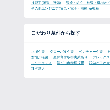
技能工(製造、整備)
製造・組立・検査・機械オペ
その他エンジニア(電気・電子・機械)系職種
こだわり条件から探す
上場企業
グローバル企業
ベンチャー企業
女性が活躍
産休育休取得実績あり
フレックス
フリーランス
障がい者積極採用
語学が生かせ
独占求人