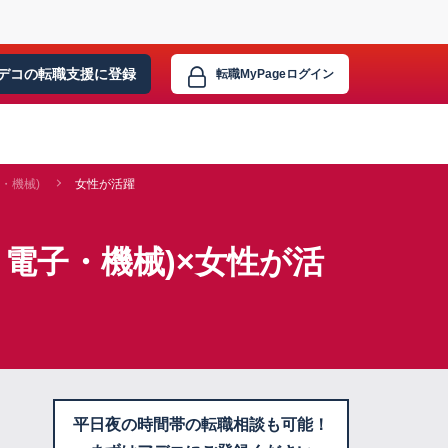
デコの転職支援に
登録
転職MyPage
ログイン
・機械)
女性が活躍
電子・機械)×女性が活
平日夜の時間帯の転職相談も可能！