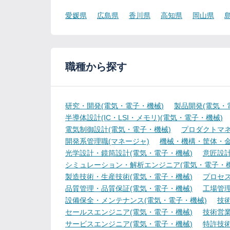
愛媛県
広島県
香川県
高知県
岡山県
職種から探す
研究・開発(電気・電子・機械)
製品開発(電気・
半導体設計(IC・LSI・メモリ)(電気・電子・機械)
電気制御設計(電気・電子・機械)
プロダクトマネ
開発系管理職(マネージャ)
機械・機構・筐体・金
光学設計・鏡筒設計(電気・電子・機械)
意匠設計
シミュレーション・解析エンジニア(電気・電子・機
製造技術・生産技術(電気・電子・機械)
プロセス
品質管理・品質保証(電気・電子・機械)
工場管理
設備保全・メンテナンス(電気・電子・機械)
技
セールスエンジニア(電気・電子・機械)
技術営
サービスエンジニア(電気・電子・機械)
特許技術