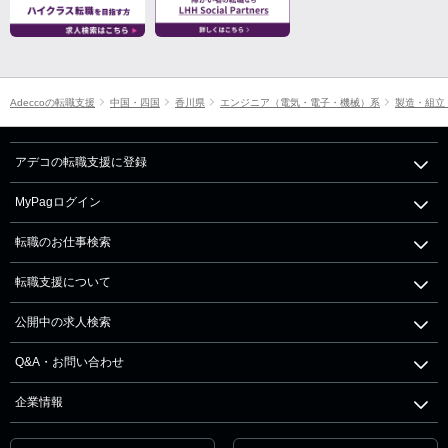
Adeccoの転職支援
中国・四国
香川県
エンジニア（電気・電子・機械）系
製造・組立
アデコの転職支援に登録
MyPagログイン
転職のお仕事検索
転職支援について
公開中の求人検索
Q&A・お問い合わせ
企業情報