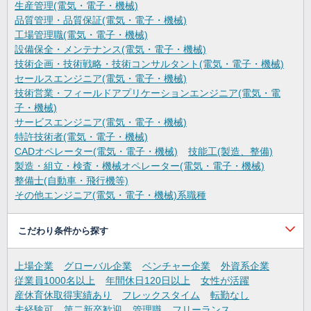
生産管理(電気・電子・機械)
品質管理・品質保証(電気・電子・機械)
工場管理職(電気・電子・機械)
設備保全・メンテナンス(電気・電子・機械)
技術企画・技術戦略・技術コンサルタント(電気・電子・機械)
セールスエンジニア(電気・電子・機械)
技術営業・フィールドアプリケーションエンジニア(電気・電
子・機械)
サービスエンジニア(電気・電子・機械)
特許技術者(電気・電子・機械)
CADオペレーター(電気・電子・機械)
技能工(製造、整備)
製造・組立・検査・機械オペレーター(電気・電子・機械)
整備士(自動車・飛行機等)
その他エンジニア(電気・電子・機械)系職種
こだわり条件から探す
上場企業
グローバル企業
ベンチャー企業
外資系企業
従業員1000名以上
年間休日120日以上
女性が活躍
産休育休取得実績あり
フレックスタイム
転勤なし
未経験可
第二新卒歓迎
管理職
フリーランス