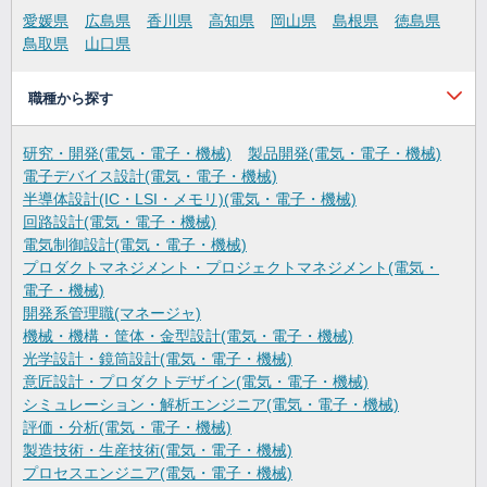
愛媛県
広島県
香川県
高知県
岡山県
島根県
徳島県
鳥取県
山口県
職種から探す
研究・開発(電気・電子・機械)
製品開発(電気・電子・機械)
電子デバイス設計(電気・電子・機械)
半導体設計(IC・LSI・メモリ)(電気・電子・機械)
回路設計(電気・電子・機械)
電気制御設計(電気・電子・機械)
プロダクトマネジメント・プロジェクトマネジメント(電気・
電子・機械)
開発系管理職(マネージャ)
機械・機構・筐体・金型設計(電気・電子・機械)
光学設計・鏡筒設計(電気・電子・機械)
意匠設計・プロダクトデザイン(電気・電子・機械)
シミュレーション・解析エンジニア(電気・電子・機械)
評価・分析(電気・電子・機械)
製造技術・生産技術(電気・電子・機械)
プロセスエンジニア(電気・電子・機械)