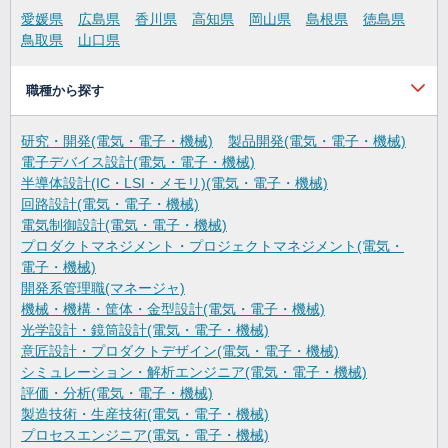
愛媛県
広島県
香川県
高知県
岡山県
島根県
徳島県
鳥取県
山口県
職種から探す
研究・開発(電気・電子・機械)
製品開発(電気・電子・機械)
電子デバイス設計(電気・電子・機械)
半導体設計(IC・LSI・メモリ)(電気・電子・機械)
回路設計(電気・電子・機械)
電気制御設計(電気・電子・機械)
プロダクトマネジメント・プロジェクトマネジメント(電気・
電子・機械)
開発系管理職(マネージャ)
機械・機構・筐体・金型設計(電気・電子・機械)
光学設計・鏡筒設計(電気・電子・機械)
意匠設計・プロダクトデザイン(電気・電子・機械)
シミュレーション・解析エンジニア(電気・電子・機械)
評価・分析(電気・電子・機械)
製造技術・生産技術(電気・電子・機械)
プロセスエンジニア(電気・電子・機械)