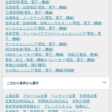
生産管理(電気・電子・機械)
品質管理・品質保証(電気・電子・機械)
工場管理職(電気・電子・機械)
設備保全・メンテナンス(電気・電子・機械)
技術企画・技術戦略・技術コンサルタント(電気・電子・機械)
セールスエンジニア(電気・電子・機械)
技術営業・フィールドアプリケーションエンジニア(電気・電
子・機械)
サービスエンジニア(電気・電子・機械)
特許技術者(電気・電子・機械)
CADオペレーター(電気・電子・機械)
技能工(製造、整備)
製造・組立・検査・機械オペレーター(電気・電子・機械)
整備士(自動車・飛行機等)
その他エンジニア(電気・電子・機械)系職種
こだわり条件から探す
上場企業
グローバル企業
ベンチャー企業
外資系企業
従業員1000名以上
年間休日120日以上
女性が活躍
産休育休取得実績あり
フレックスタイム
転勤なし
未経験可
第二新卒歓迎
管理職
フリーランス