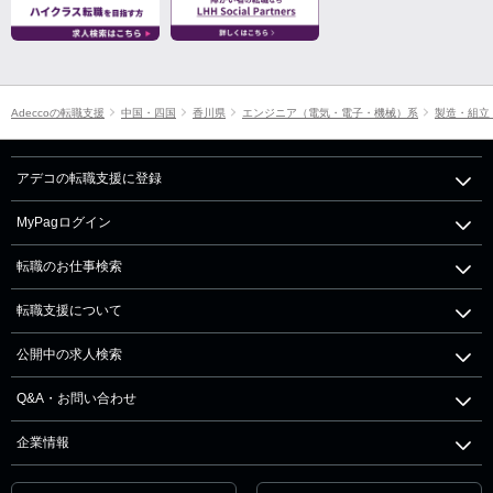
Adeccoの転職支援
中国・四国
香川県
エンジニア（電気・電子・機械）系
製造・組立
アデコの転職支援に登録
MyPagログイン
転職のお仕事検索
転職支援について
公開中の求人検索
Q&A・お問い合わせ
企業情報