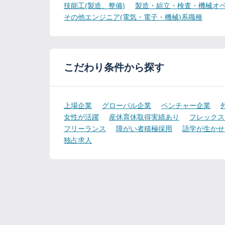
技能工(製造、整備)
製造・組立・検査・機械オペ
その他エンジニア(電気・電子・機械)系職種
こだわり条件から探す
上場企業
グローバル企業
ベンチャー企業
女性が活躍
産休育休取得実績あり
フレックス
フリーランス
障がい者積極採用
語学が生かせ
独占求人