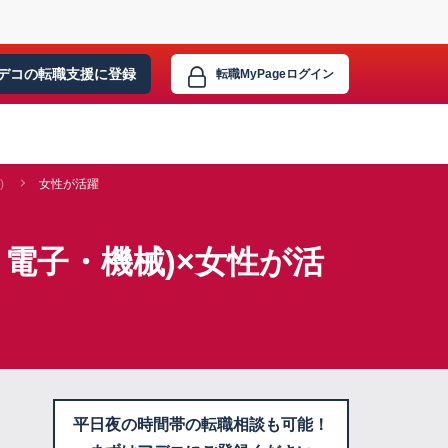
デコの転職支援に
登録
転職MyPage
ログイン
)
女性が活躍
電子・機械)×女性が活
平日夜の時間帯の転職相談も可能！