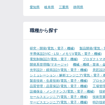
愛知県
岐阜県
三重県
静岡県
職種から探す
研究・開発(電気・電子・機械)
製品開発(電気・
半導体設計(IC・LSI・メモリ)(電気・電子・機械)
電気制御設計(電気・電子・機械)
プロダクトマネ
開発系管理職(マネージャ)
機械・機構・筐体・金
光学設計・鏡筒設計(電気・電子・機械)
意匠設計
シミュレーション・解析エンジニア(電気・電子・機
製造技術・生産技術(電気・電子・機械)
プロセス
品質管理・品質保証(電気・電子・機械)
工場管理
設備保全・メンテナンス(電気・電子・機械)
技
セールスエンジニア(電気・電子・機械)
技術営
サービスエンジニア(電気・電子・機械)
特許技術